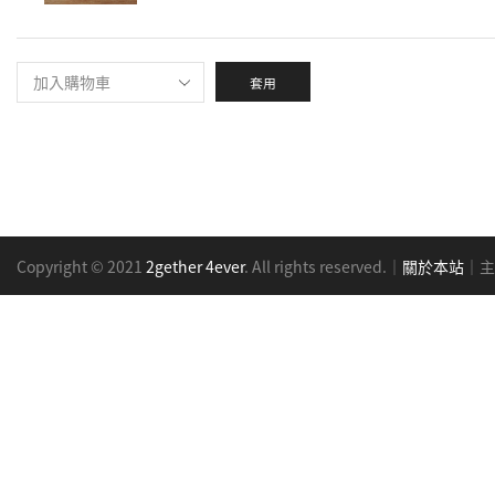
套用
Copyright © 2021
2gether 4ever
. All rights reserved.｜
關於本站
｜