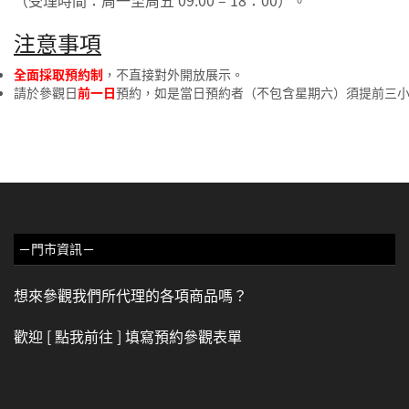
（受理時間：周一至周五 09:00 – 18：00）。
注意事項
全面採取預約制
，不直接對外開放展示。
請於參觀日
前一日
預約，如是當日預約者（不包含星期六）須提前三
－門市資訊－
想來參觀我們所代理的各項商品嗎？
歡迎
[ 點我前往 ]
填寫預約參觀表單