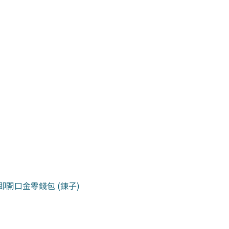
/ 一壓即開口金零錢包 (鍊子)