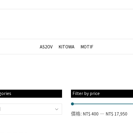
AS2OV
KITOWA
MOTIF
gories
Filter by price
別
價格:
—
NT$ 400
NT$ 17,950