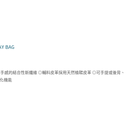
AY BAG
如仿棉手感的結合性新纖維 ◎輔料皮革採用天然植鞣皮革 ◎可手提或後背、
強化機能