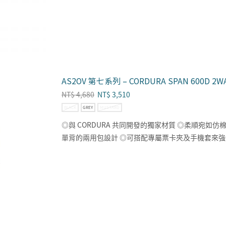
AS2OV 第七系列 – CORDURA SPAN 600D 2W
NT$
4,680
NT$
3,510
BLACK
GREY
MUSTARD
◎與 CORDURA 共同開發的獨家材質 ◎柔順宛
單背的兩用包設計 ◎可搭配專屬票卡夾及手機套來