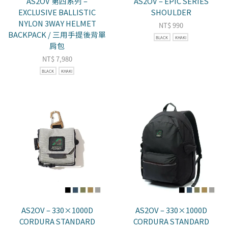
AS2OV 第四系列 –
AS2OV – EPIC SERIES
EXCLUSIVE BALLISTIC
SHOULDER
NYLON 3WAY HELMET
NT$
990
BACKPACK / 三用手提後背單
BLACK
KHAKI
肩包
NT$
7,980
BLACK
KHAKI
AS2OV – 330×1000D
AS2OV – 330×1000D
CORDURA STANDARD
CORDURA STANDARD