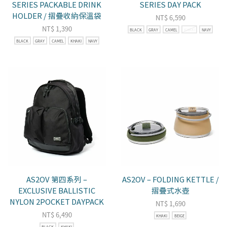
SERIES PACKABLE DRINK
SERIES DAY PACK
HOLDER / 摺疊收納保溫袋
NT$
6,590
NT$
1,390
BLACK
GRAY
CAMEL
KHAKI
NAVY
BLACK
GRAY
CAMEL
KHAKI
NAVY
AS2OV 第四系列 –
AS2OV – FOLDING KETTLE /
EXCLUSIVE BALLISTIC
摺疊式水壺
NYLON 2POCKET DAYPACK
NT$
1,690
NT$
6,490
KHAKI
BEIGE
BLACK
KHAKI