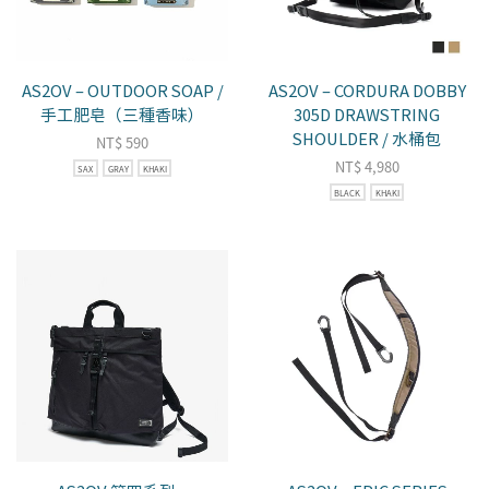
AS2OV – OUTDOOR SOAP /
AS2OV – CORDURA DOBBY
手工肥皂（三種香味）
305D DRAWSTRING
SHOULDER / 水桶包
NT$
590
NT$
4,980
SAX
GRAY
KHAKI
BLACK
KHAKI