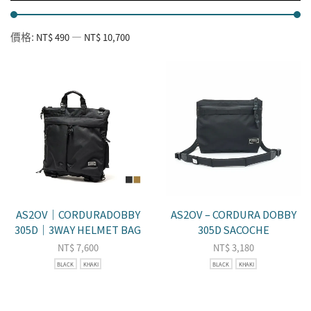
價格:
—
NT$ 490
NT$ 10,700
AS2OV｜CORDURADOBBY
AS2OV – CORDURA DOBBY
305D｜3WAY HELMET BAG
305D SACOCHE
NT$
7,600
NT$
3,180
BLACK
KHAKI
BLACK
KHAKI