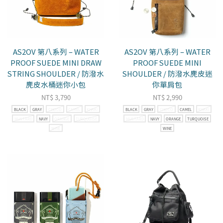
AS2OV 第八系列 – WATER
AS2OV 第八系列 – WATER
PROOF SUEDE MINI DRAW
PROOF SUEDE MINI
STRING SHOULDER / 防潑水
SHOULDER / 防潑水麂皮迷
麂皮水桶迷你小包
你單肩包
NT$
3,790
NT$
2,990
BLACK
GRAY
CHOCO
CAMEL
KHAKI
BLACK
GRAY
CHOCO
CAMEL
KHAKI
MUSTARD
NAVY
ORANGE
TURQUOISE
MUSTARD
NAVY
ORANGE
TURQUOISE
WINE
WINE