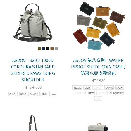
AS2OV – 330×1000D
AS2OV 第八系列 – WATER
CORDURA STANDARD
PROOF SUEDE COIN CASE /
SERIES DRAWSTRING
防潑水麂皮零錢包
SHOULDER
NT$
980
NT$
4,680
BLACK
GRAY
CHOCO
CAMEL
KHAKI
MUSTARD
NAVY
ORANGE
TURQUOISE
BLACK
GRAY
CAMEL
KHAKI
NAVY
WINE