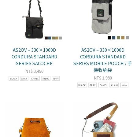
AS2OV – 330×1000D
AS2OV – 330×1000D
CORDURA STANDARD
CORDURA STANDARD
SERIES SACOCHE
SERIES MOBILE POUCH / 手
機收納袋
NT$
3,490
NT$
1,980
BLACK
GRAY
CAMEL
KHAKI
NAVY
BLACK
GRAY
CAMEL
KHAKI
NAVY