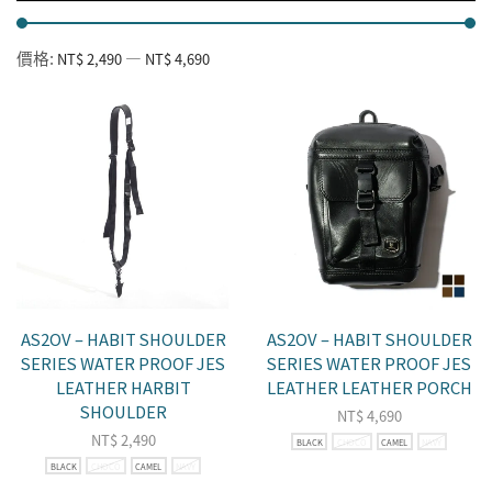
價格:
—
NT$ 2,490
NT$ 4,690
AS2OV – HABIT SHOULDER
AS2OV – HABIT SHOULDER
SERIES WATER PROOF JES
SERIES WATER PROOF JES
LEATHER HARBIT
LEATHER LEATHER PORCH
SHOULDER
NT$
4,690
NT$
2,490
BLACK
CHOCO
CAMEL
NAVY
BLACK
CHOCO
CAMEL
NAVY