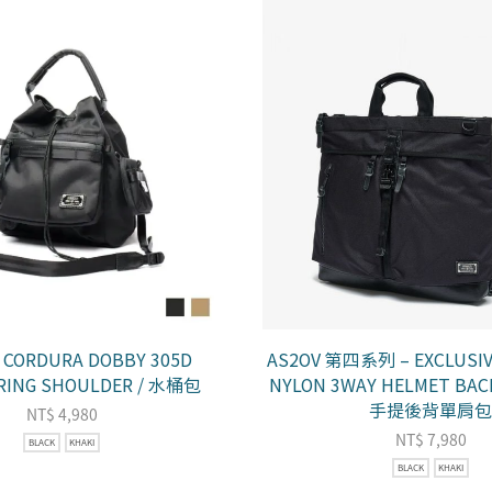
– CORDURA DOBBY 305D
AS2OV 第四系列 – EXCLUSIV
RING SHOULDER / 水桶包
NYLON 3WAY HELMET BAC
手提後背單肩包
NT$
4,980
NT$
7,980
BLACK
KHAKI
BLACK
KHAKI