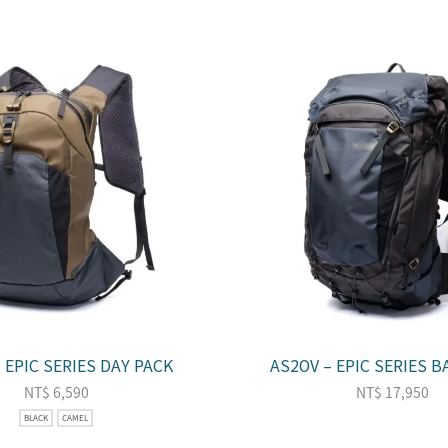
 EPIC SERIES DAY PACK
AS2OV – EPIC SERIES B
NT$
6,590
NT$
17,950
BLACK
CAMEL