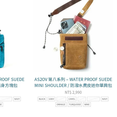
ROOF SUEDE
AS2OV 第八系列 – WATER PROOF SUEDE
皮隨身方塊包
MINI SHOULDER / 防潑水麂皮迷你單肩包
NT$
2,990
MUSTARD
NAVY
BLACK
GRAY
CHOCO
CAMEL
KHAKI
MUSTARD
NAVY
NE
ORANGE
TURQUOISE
WINE