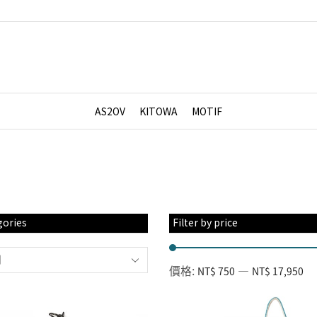
AS2OV
KITOWA
MOTIF
gories
Filter by price
別
價格:
—
NT$ 750
NT$ 17,950