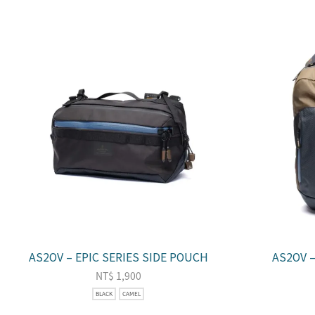
AS2OV – EPIC SERIES SIDE POUCH
AS2OV –
NT$
1,900
BLACK
CAMEL