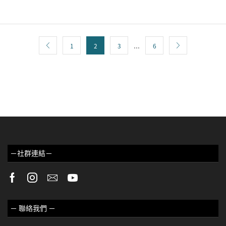
...
1
2
3
6
－社群連結－
－ 聯絡我們 －