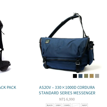
ACK PACK
AS2OV – 330×1000D CORDURA
STANDARD SERIES MESSENGER
NT$
6,990
BLACK
GRAY
CAMEL
KHAKI
NAVY