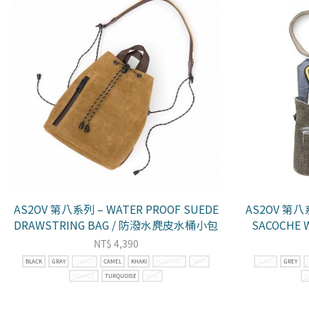
AS2OV 第八系列 – WATER PROOF SUEDE
AS2OV 第八系
DRAWSTRING BAG / 防潑水麂皮水桶小包
SACOCHE
NT$
4,390
BLACK
GRAY
CHOCO
CAMEL
KHAKI
MUSTARD
NAVY
BLACK
GREY
ORANGE
TURQUOISE
WINE
O