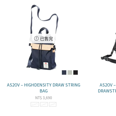
已售完
AS2OV – HIGHDENSITY DRAW STRING
AS2OV 
BAG
DRAWST
NT$
3,690
BLACK
GRAY
NAVY