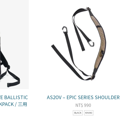
E BALLISTIC
AS2OV – EPIC SERIES SHOULDER
KPACK / 三用
NT$
990
BLACK
KHAKI