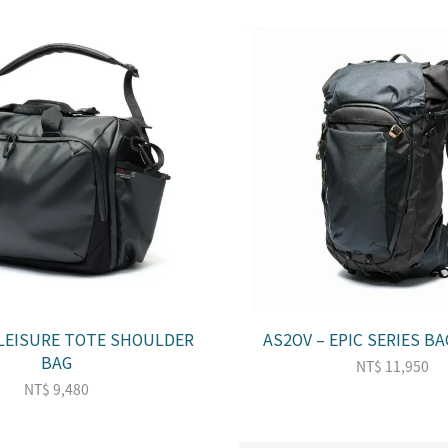
BLEISURE TOTE SHOULDER
AS2OV – EPIC SERIES BA
BAG
NT$
11,950
NT$
9,480