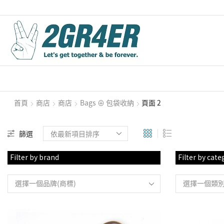
首頁
商店
商店
Bags ⊕ 包袋收納
頁面 2
篩選
Filter by brand
Filter by cate
選擇一個品牌(商標)
選擇一個類