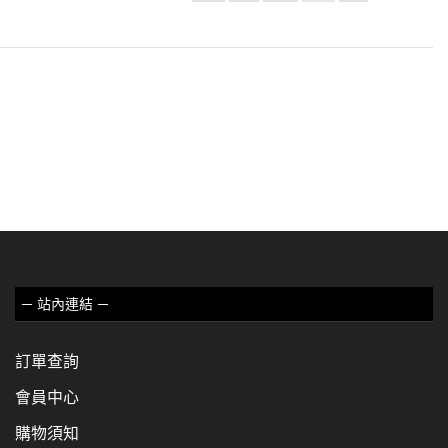
－ 站內連結 －
訂單查詢
會員中心
購物須知