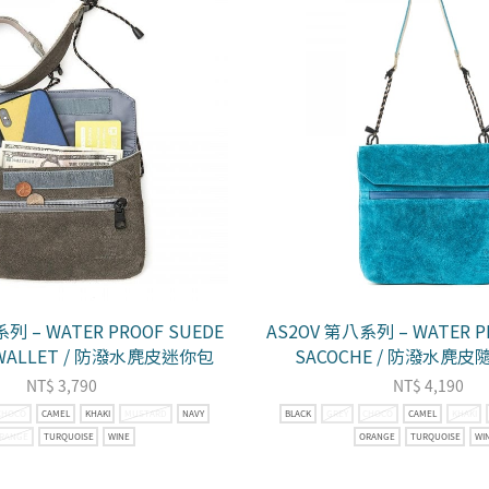
列 – WATER PROOF SUEDE
AS2OV 第八系列 – WATER P
 WALLET / 防潑水麂皮迷你包
SACOCHE / 防潑水麂
NT$
3,790
NT$
4,190
CHOCO
CAMEL
KHAKI
MUSTARD
NAVY
BLACK
GREY
CHOCO
CAMEL
KHAKI
RANGE
TURQUOISE
WINE
ORANGE
TURQUOISE
WI