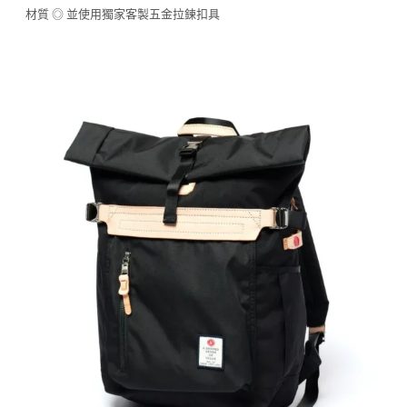
材質 ◎ 並使用獨家客製五金拉鍊扣具