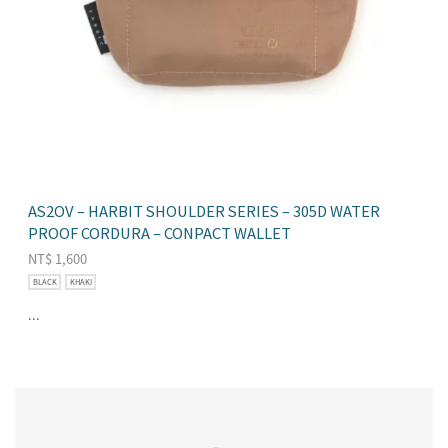
AS2OV – HARBIT SHOULDER SERIES – 305D WATER
PROOF CORDURA – CONPACT WALLET
NT$
1,600
BLACK
KHAKI
...