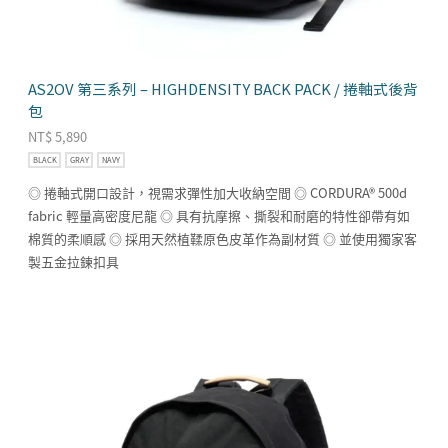
AS2OV 第三系列 – HIGHDENSITY BACK PACK / 捲軸式後背
包
NT$
5,890
BLACK
GRAY
NAVY
◎ 捲軸式開口設計，視需求彈性加大收納空間 ◎ CORDURA® 500d
fabric 輕量高密度尼龍 ◎ 具有抗摩擦、撕裂和耐磨的特性卻帶有如
棉質的柔順感 ◎ 採用天然植鞣原色皮革作為副材質 ◎ 並使用獨家客
製五金拉鍊扣具