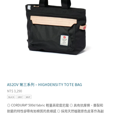
AS2OV 第三系列 – HIGHDENSITY TOTE BAG
NT$
3,290
BLACK
GRAY
NAVY
◎ CORDURA® 500d fabric 輕量高密度尼龍 ◎ 具有抗摩擦、撕裂和
耐磨的特性卻帶有如棉質的柔順感 ◎ 採用天然植鞣原色皮革作為副