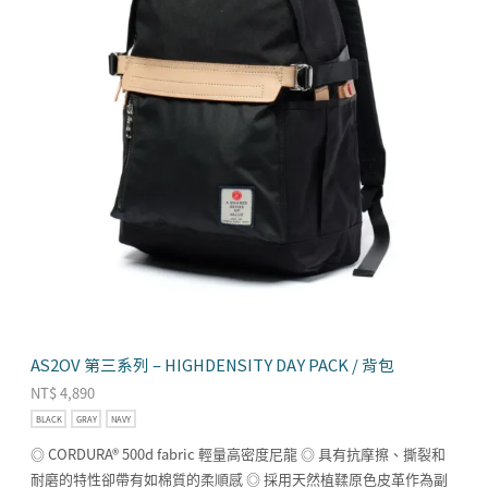
AS2OV 第三系列 – HIGHDENSITY DAY PACK / 背包
NT$
4,890
BLACK
GRAY
NAVY
◎ CORDURA® 500d fabric 輕量高密度尼龍 ◎ 具有抗摩擦、撕裂和
耐磨的特性卻帶有如棉質的柔順感 ◎ 採用天然植鞣原色皮革作為副