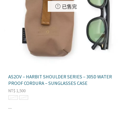
已售完
AS2OV – HARBIT SHOULDER SERIES – 305D WATER
PROOF CORDURA – SUNGLASSES CASE
NT$
1,500
BLACK
KHAKI
...