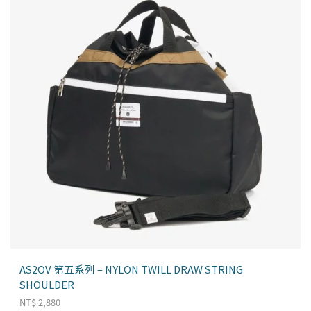
AS2OV 第五系列 – NYLON TWILL DRAW STRING
SHOULDER
NT$
2,880