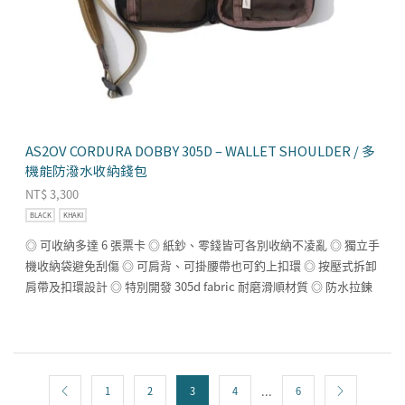
AS2OV CORDURA DOBBY 305D – WALLET SHOULDER / 多
機能防潑水收納錢包
NT$
3,300
BLACK
KHAKI
◎ 可收納多達 6 張票卡 ◎ 紙鈔、零錢皆可各別收納不凌亂 ◎ 獨立手
機收納袋避免刮傷 ◎ 可肩背、可掛腰帶也可釣上扣環 ◎ 按壓式拆卸
肩帶及扣環設計 ◎ 特別開發 305d fabric 耐磨滑順材質 ◎ 防水拉鍊
...
1
2
3
4
6