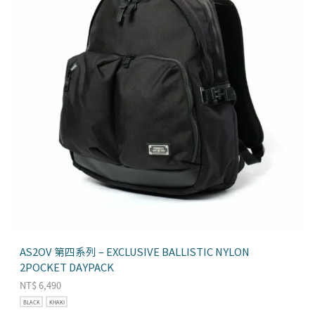
AS2OV 第四系列 – EXCLUSIVE BALLISTIC NYLON
2POCKET DAYPACK
NT$
6,490
BLACK
KHAKI