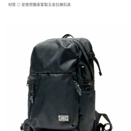
材質 ◎ 並使用獨家客製五金拉鍊扣具