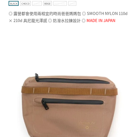
BLACK
CHOCO
KHAKI
BEIGE
MUSTARD
WINE
◎ 露營都會使用兩相宜的時尚爸爸媽媽包 ◎ SMOOTH NYLON 110d
× 210d 具尼龍光澤感 ◎ 防潑水拉鍊設計 ◎
MADE IN JAPAN