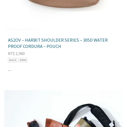
AS2OV – HARBIT SHOULDER SERIES – 305D WATER
PROOF CORDURA – POUCH
NT$
2,980
BLACK
KHAKI
...