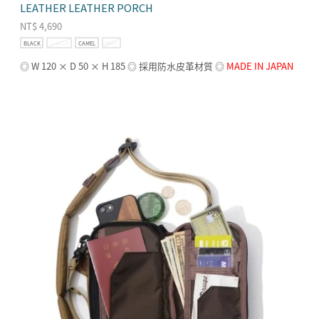
LEATHER LEATHER PORCH
NT$
4,690
BLACK
CHOCO
CAMEL
NAVY
◎ W 120 × D 50 × H 185 ◎ 採用防水皮革材質
◎
MADE IN JAPAN