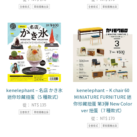
全套款式
單款隨機出貨
全套款式
單款隨機出貨
kenelephant – 名店 かき氷
kenelephant – K chair 60
迷你珍藏扭蛋（5 種款式）
MINIATURE FURNITURE 迷
你珍藏扭蛋 第3弾 New Color
從：
NT$
135
ver 扭蛋（7 種款式）
全套款式
單款隨機出貨
從：
NT$
170
全套款式
單款隨機出貨