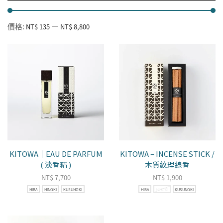
價格:
—
NT$ 135
NT$ 8,800
KITOWA｜EAU DE PARFUM
KITOWA – INCENSE STICK /
( 淡香精 )
木質紋理線香
NT$
7,700
NT$
1,900
HIBA
HINOKI
KUSUNOKI
HIBA
HINOKI
KUSUNOKI