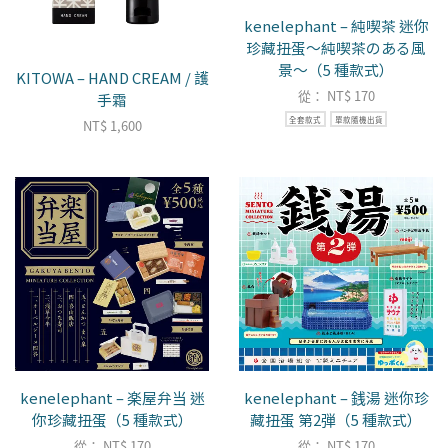
kenelephant – 純喫茶 迷你
珍藏扭蛋〜純喫茶のある風
景〜（5 種款式）
KITOWA – HAND CREAM / 護
從：
NT$
170
手霜
全套款式
單款隨機出貨
NT$
1,600
kenelephant – 楽屋弁当 迷
kenelephant – 銭湯 迷你珍
你珍藏扭蛋（5 種款式）
藏扭蛋 第2弾（5 種款式）
從：
NT$
170
從：
NT$
170