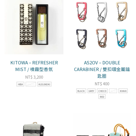
KITOWA – REFRESHER
AS2OV – DOUBLE
MIST / 噴霧型香氛
CARABINER / 雙扣環金屬鑰
匙圈
NT$
3,200
NT$
400
HIBA
HINOKI
KUSUNOKI
BLACK
GREY
CHOCO
BLUE
KHAKI
RED