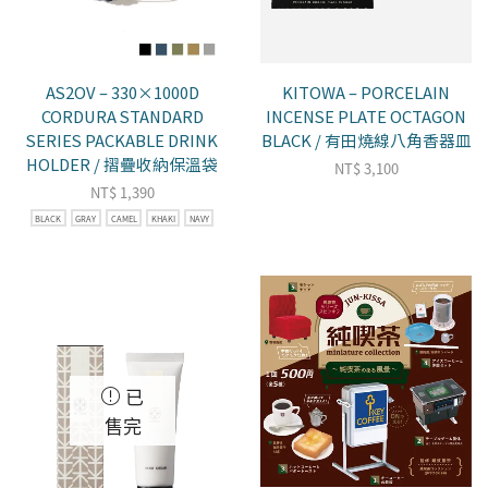
AS2OV – 330×1000D
KITOWA – PORCELAIN
CORDURA STANDARD
INCENSE PLATE OCTAGON
SERIES PACKABLE DRINK
BLACK / 有田燒線八角香器皿
HOLDER / 摺疊收納保溫袋
NT$
3,100
NT$
1,390
BLACK
GRAY
CAMEL
KHAKI
NAVY
已
售完