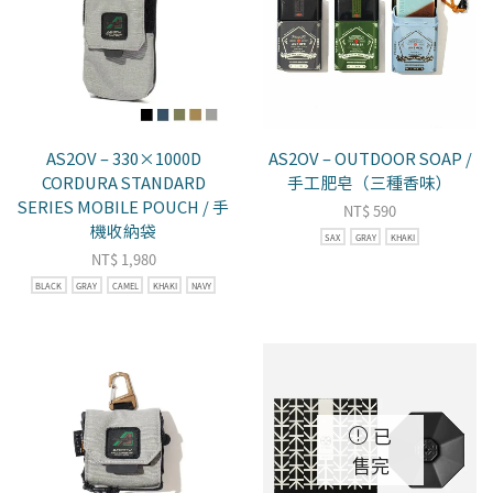
AS2OV – 330×1000D
AS2OV – OUTDOOR SOAP /
CORDURA STANDARD
手工肥皂（三種香味）
SERIES MOBILE POUCH / 手
NT$
590
機收納袋
SAX
GRAY
KHAKI
NT$
1,980
BLACK
GRAY
CAMEL
KHAKI
NAVY
已
售完