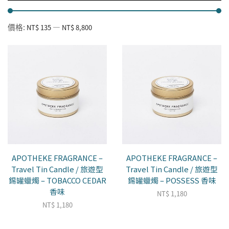
價格:
—
NT$ 135
NT$ 8,800
APOTHEKE FRAGRANCE –
APOTHEKE FRAGRANCE –
Travel Tin Candle / 旅遊型
Travel Tin Candle / 旅遊型
錫罐蠟燭 – TOBACCO CEDAR
錫罐蠟燭 – POSSESS 香味
香味
NT$
1,180
NT$
1,180