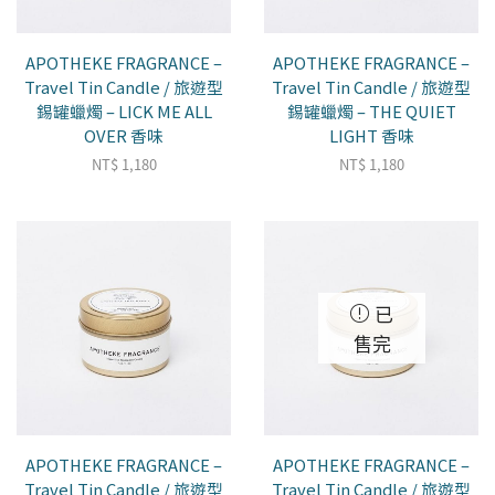
APOTHEKE FRAGRANCE –
APOTHEKE FRAGRANCE –
Travel Tin Candle / 旅遊型
Travel Tin Candle / 旅遊型
錫罐蠟燭 – LICK ME ALL
錫罐蠟燭 – THE QUIET
OVER 香味
LIGHT 香味
NT$
1,180
NT$
1,180
已
售完
APOTHEKE FRAGRANCE –
APOTHEKE FRAGRANCE –
Travel Tin Candle / 旅遊型
Travel Tin Candle / 旅遊型