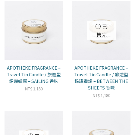
已
售完
APOTHEKE FRAGRANCE –
APOTHEKE FRAGRANCE –
Travel Tin Candle / 旅遊型
Travel Tin Candle / 旅遊型
錫罐蠟燭 – SAILING 香味
錫罐蠟燭 – BETWEEN THE
SHEETS 香味
NT$
1,180
NT$
1,180