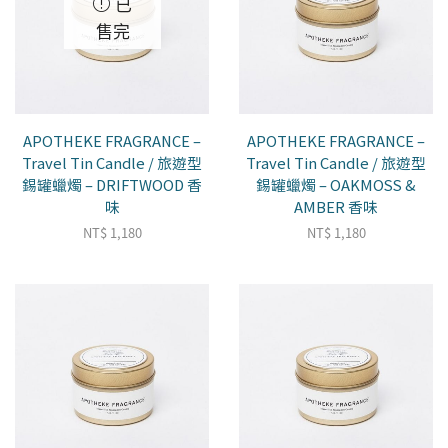
已
售完
APOTHEKE FRAGRANCE –
APOTHEKE FRAGRANCE –
Travel Tin Candle / 旅遊型
Travel Tin Candle / 旅遊型
錫罐蠟燭 – DRIFTWOOD 香
錫罐蠟燭 – OAKMOSS &
味
AMBER 香味
NT$
1,180
NT$
1,180