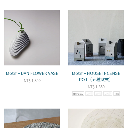
Motif – DAN FLOWER VASE
Motif – HOUSE INCENSE
POT（五種款式）
NT$
1,350
NT$
1,350
NATURAL
SUMI
BLUE
GREEN
RED