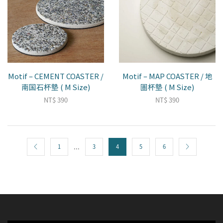
Motif – CEMENT COASTER /
Motif – MAP COASTER / 地
南国石杯墊 ( M Size)
圖杯墊 ( M Size)
NT$
390
NT$
390
...
1
3
4
5
6