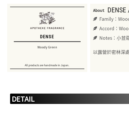
DENS
About
Family：Woo
Accord：Woo
DENSE
Notes：小
Woody Green
以露營於密林深
All products are handmade in Japan.
DETAIL