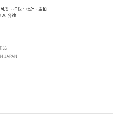
、乳香、檸檬、松針、崖柏
 20 分鐘
活用品
IN JAPAN