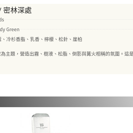
E / 密林深處
ds
dy Green
荳蔻、冷杉香脂、乳香、檸檬、松針、崖柏
處為主題，營造出霧、樹液、松脂、倒影與篝火相稱的氛圍。這