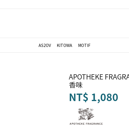
AS2OV
KITOWA
MOTIF
APOTHEKE FRAGRA
香味
NT$
1,080