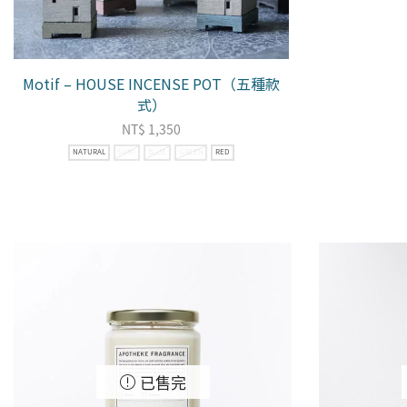
Motif – HOUSE INCENSE POT（五種款
式）
NT$
1,350
NATURAL
SUMI
BLUE
GREEN
RED
已售完