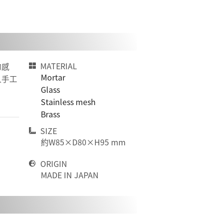
MATERIAL
的感
Mortar
人手工
Glass
Stainless mesh
Brass
SIZE
約W85×D80×H95 mm
ORIGIN
MADE IN JAPAN