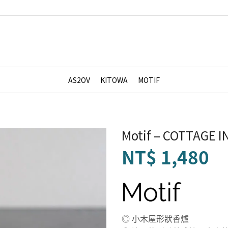
AS2OV
KITOWA
MOTIF
Motif – COTTAGE 
NT$
1,480
◎ 小木屋形狀香爐