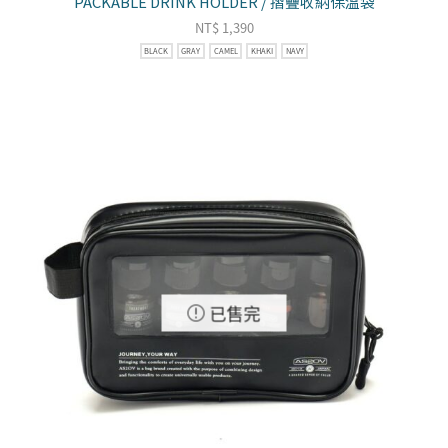
PACKABLE DRINK HOLDER / 摺疊收納保溫袋
NT$
1,390
BLACK
GRAY
CAMEL
KHAKI
NAVY
已售完