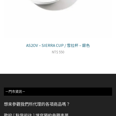
AS2OV – SIERRA CUP / 雪拉杯 – 銀色
NT$
550
－門市資訊－
想來參觀我們所代理的各項商品嗎？
歡迎
[ 點我前往 ]
填寫預約參觀表單