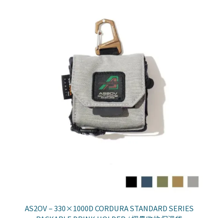
AS2OV – 330×1000D CORDURA STANDARD SERIES