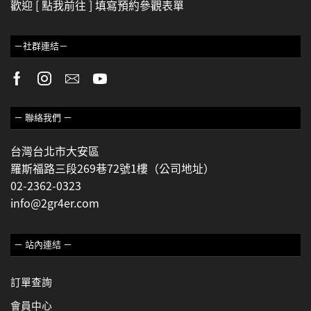
歡迎
[ 點我前往 ]
填寫預約參觀表單
－社群連結－
－ 聯絡我們 －
台灣台北市大安區
羅斯福路三段269巷72號1樓（公司地址）
02-2362-0323
info@2gr4er.com
－ 站內連結 －
訂單查詢
會員中心