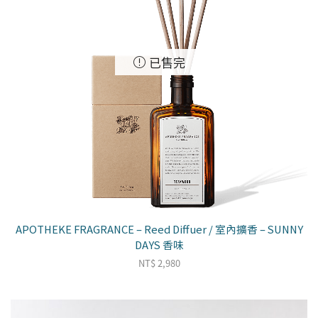
已售完
APOTHEKE FRAGRANCE – Reed Diffuer / 室內擴香 – SUNNY
DAYS 香味
NT$
2,980