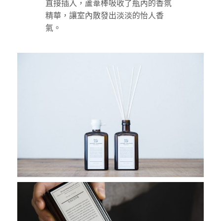
直接插入，蘆葦棒吸收了瓶內的香氛
精華，讓室內散發出淡淡的怡人香
氣。