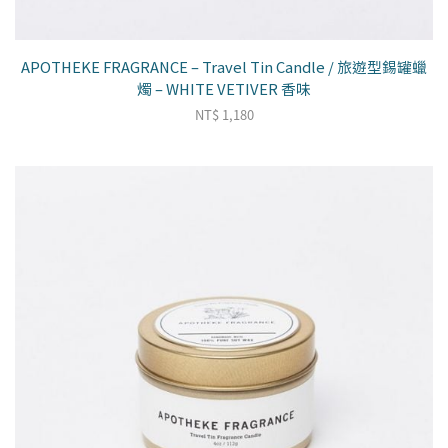
APOTHEKE FRAGRANCE – Travel Tin Candle / 旅遊型錫罐蠟
燭 – WHITE VETIVER 香味
NT$
1,180