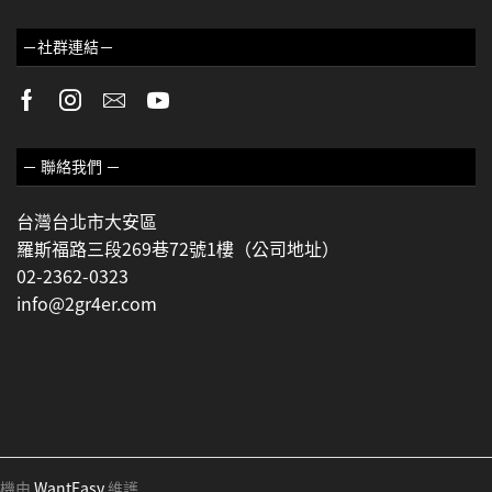
－社群連結－
－ 聯絡我們 －
台灣台北市大安區
羅斯福路三段269巷72號1樓（公司地址）
02-2362-0323
info@2gr4er.com
主機由
WantEasy
維護