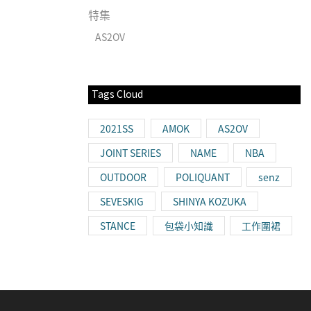
特集
AS2OV
Tags Cloud
2021SS
AMOK
AS2OV
JOINT SERIES
NAME
NBA
OUTDOOR
POLIQUANT
senz
SEVESKIG
SHINYA KOZUKA
STANCE
包袋小知識
工作圍裙